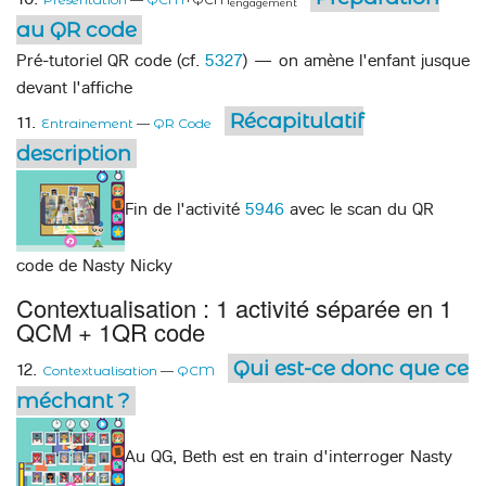
engagement
au QR code
Pré-tutoriel QR code (cf.
5327
) — on amène l'enfant jusque
devant l'affiche
Récapitulatif
11.
Entrainement
—
QR Code
description
Fin de l'activité
5946
avec le scan du QR
code de Nasty Nicky
Contextualisation : 1 activité séparée en 1
QCM + 1QR code
Qui est-ce donc que ce
12.
Contextualisation
—
QCM
méchant ?
Au QG, Beth est en train d'interroger Nasty