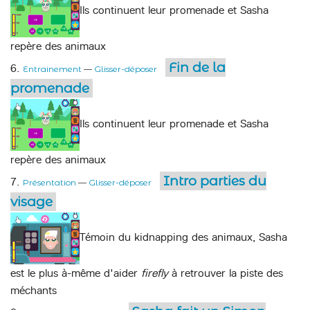
Ils continuent leur promenade et Sasha
repère des animaux
Fin de la
6.
Entrainement
—
Glisser-déposer
promenade
Ils continuent leur promenade et Sasha
repère des animaux
Intro parties du
7.
Présentation
—
Glisser-déposer
visage
Témoin du kidnapping des animaux, Sasha
est le plus à-même d'aider
firefly
à retrouver la piste des
méchants