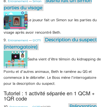
Sasha fait un Simon
8.
Entrainement
—
Simon
parties du visage
Le joueur fait un Simon sur les parties du
visage après avoir rencontré Beth.
Description du suspect
9.
Entrainement
—
QCM
(interrogatoire)
Sasha vient d'être témoin du kidnapping de
Pointu et d'autres animaux, Beth le ramène au QG et
commence à le débriefer. Le Boss mène l'interrogatoire
pour la description du suspect.
Tutoriel : 1 activité séparée en 1 QCM +
1QR code
Préparation
10.
Présentation
—
QCM
+QCM