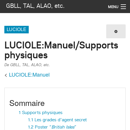
GBLL, TAL, ALAO, etc.
MENU
Navigation
LUCIOLE
Imprimer / exporter
LUCIOLE
:
Manuel/Supports
Rechercher
physiques
De GBLL, TAL, ALAO, etc.
<
LUCIOLE:Manuel
Sommaire
1
Supports physiques
1.1
Les grades d'agent secret
1.2
Poster “
British Isles
”