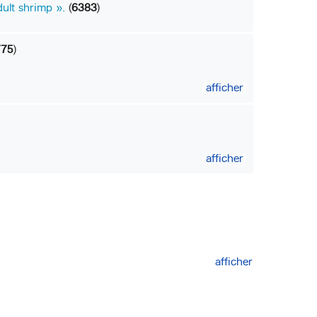
dult shrimp ».
(
6383
)
775
)
afficher
afficher
afficher