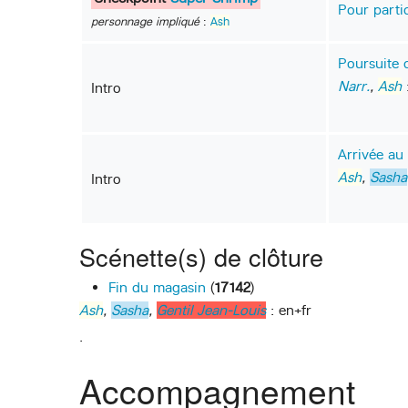
Pour partic
personnage impliqué
:
Ash
Poursuite 
Narr.
,
Ash
:
Intro
Arrivée au
Ash
,
Sasha
Intro
Scénette(s) de clôture
Fin du magasin
(
17142
)
Ash
,
Sasha
,
Gentil Jean-Louis
: en+fr
.
Accompagnement