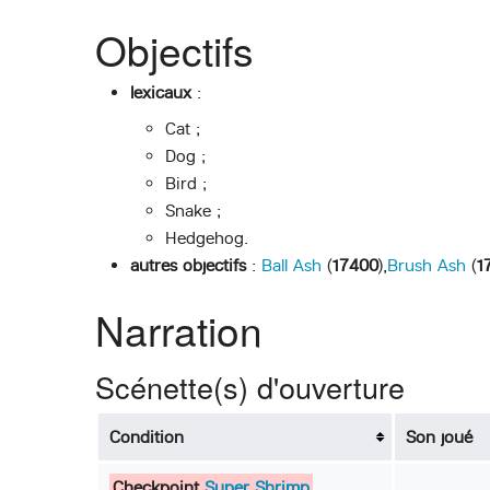
Objectifs
lexicaux
:
Cat ;
Dog ;
Bird ;
Snake ;
Hedgehog.
autres objectifs
:
Ball Ash
(
17400
),
Brush Ash
(
1
Narration
Scénette(s) d'ouverture
Condition
Son joué
Checkpoint
Super Shrimp