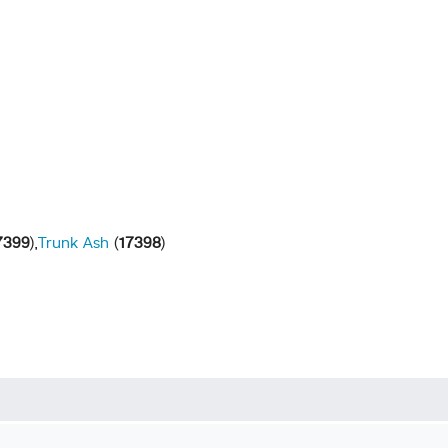
7399
),
Trunk Ash
(
17398
)