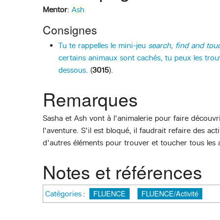
Mentor
:
Ash
Consignes
Tu te rappelles le mini-jeu
search, find and tou
certains animaux sont cachés, tu peux les trouve
dessous.
(
3015
).
Remarques
Sasha et Ash vont à l'animalerie pour faire découvr
l'aventure. S'il est bloqué, il faudrait refaire des ac
d'autres éléments pour trouver et toucher tous les
Notes et références
FLUENCE
FLUENCE/Activité
Catégories
: