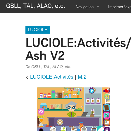
GBLL, TAL, ALAO, etc.
Navigation
Imprimer / exp
Se connecter
Créer un livre
LUCIOLE
Télécharger
LUCIOLE
:
Activités
Version i
Ash V2
De GBLL, TAL, ALAO, etc.
<
LUCIOLE:Activités
‎ |
M.2