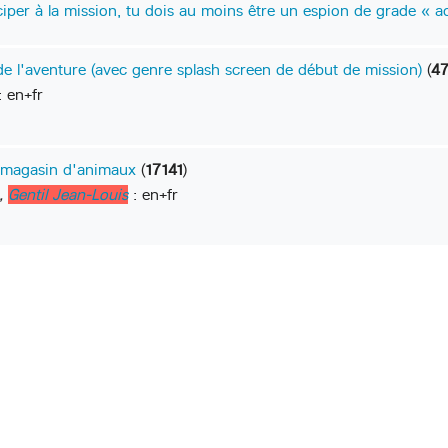
iper à la mission, tu dois au moins être un espion de grade « a
de l'aventure (avec genre splash screen de début de mission)
(
4
 en+fr
 magasin d'animaux
(
17141
)
,
Gentil Jean-Louis
: en+fr