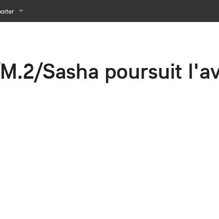
orter
 comme PDF
/M.2/Sasha poursuit l'a
mprimable