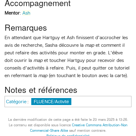
Accompagnement
Mentor
:
Ash
Remarques
En attendant que Hartguy et Ash finissent d'accrocher les
avis de recherche, Sasha découvre la
map
et comment il
peut refaire des activités pour monter en grade. L'élève
doit ouvrir la
map
et toucher Hartguy pour recevoir des
conseils d'activités à refaire. Puis, il peut quitter ce tutoriel
en refermant la
map
(en touchant le bouton avec la carte).
Notes et références
FLUENCE/Activité
Catégorie
:
La dernière modification de cette page a été faite le 20 mars 2025 à 13:26.
Le contenu est disponible sous licence
Creative Commons Attribution-Non
Commercial-Share Alike
sauf mention contraire.