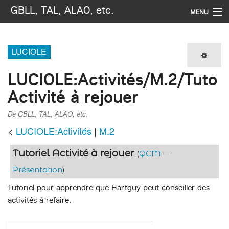
GBLL, TAL, ALAO, etc.
MENU
Navigation
LUCIOLE
Imprimer / exporter
LUCIOLE
:
Activités/M.2/Tuto
Rechercher
Activité à rejouer
De GBLL, TAL, ALAO, etc.
<
LUCIOLE:Activités
‎ |
M.2
Tutoriel Activité à rejouer
(
QCM
—
Présentation
)
Tutoriel pour apprendre que Hartguy peut conseiller des
activités à refaire.