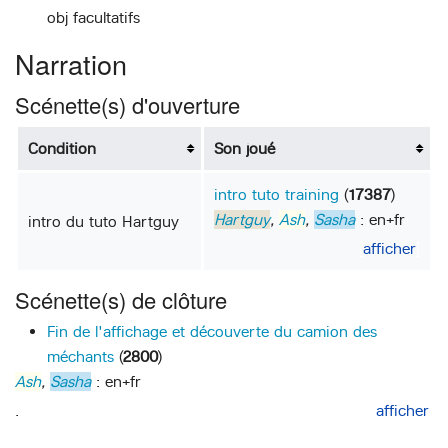
obj facultatifs
Narration
Scénette(s) d'ouverture
Condition
Son joué
intro tuto training
(
17387
)
Hartguy
,
Ash
,
Sasha
: en+fr
intro du tuto Hartguy
afficher
Scénette(s) de clôture
Fin de l'affichage et découverte du camion des
méchants
(
2800
)
Ash
,
Sasha
: en+fr
.
afficher