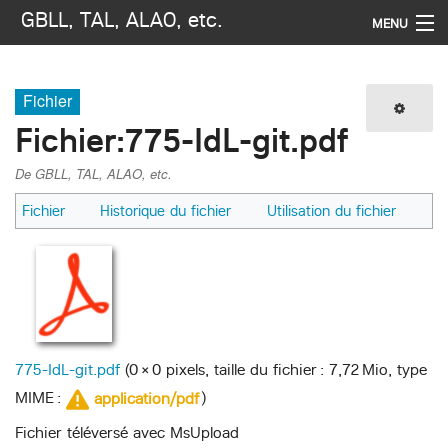
GBLL, TAL, ALAO, etc.
MENU
Navigation
Fichier
Imprimer / exporter
Fichier
:
775-IdL-git.pdf
Rechercher
De GBLL, TAL, ALAO, etc.
Fichier
Historique du fichier
Utilisation du fichier
775-IdL-git.pdf
‎
(0 × 0 pixels, taille du fichier : 7,72 Mio, type
MIME :
)
application/pdf
Fichier téléversé avec MsUpload