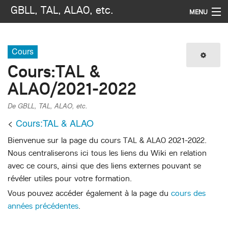
GBLL, TAL, ALAO, etc.
MENU
Navigation
Cours
Imprimer / exporter
Cours
:
TAL &
ALAO/2021-2022
Rechercher
De GBLL, TAL, ALAO, etc.
<
Cours:TAL & ALAO
Bienvenue sur la page du cours TAL & ALAO 2021-2022.
Nous centraliserons ici tous les liens du Wiki en relation
avec ce cours, ainsi que des liens externes pouvant se
révéler utiles pour votre formation.
Vous pouvez accéder également à la page du
cours des
années précédentes
.