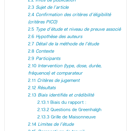
2.3
Sujet de l’article
2.4
Confirmation des critères d’éligibilité
(critères PICO)
2.5
Type d’étude et niveau de preuve associé
2.6
Hypothèse des auteurs
2.7
Détail de la méthode de l’étude
2.8
Contexte
2.9
Participants
2.10
Intervention (type, dose, durée,
fréquence) et comparateur
2.11
Critères de jugement
2.12
Résultats
2.13
Biais identifiés et crédibilité
2.13.1
Biais du rapport :
2.13.2
Questions de Greenhalgh
2.13.3
Grille de Maisonneuve
2.14
Limites de l’étude