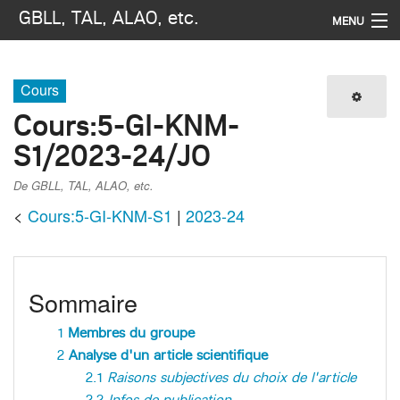
GBLL, TAL, ALAO, etc.
MENU
Navigation
Cours
Imprimer / exporter
Cours
:
5-GI-KNM-
S1/2023-24/JO
Rechercher
De GBLL, TAL, ALAO, etc.
<
Cours:5-GI-KNM-S1
‎ |
2023-24
Sommaire
1
Membres du groupe
2
Analyse d'un article scientifique
2.1
Raisons subjectives du choix de l'article
2.2
Infos de publication