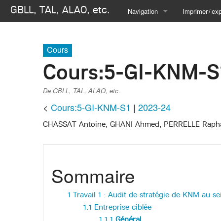
GBLL, TAL, ALAO, etc.
Navigation
Imprimer / exp
Se connecter
Créer un livre
Cours
Télécharger
Cours
:
5-GI-KNM-S
Version i
De GBLL, TAL, ALAO, etc.
<
Cours:5-GI-KNM-S1
‎ |
2023-24
CHASSAT Antoine, GHANI Ahmed, PERRELLE Rap
Sommaire
1
Travail 1 : Audit de stratégie de KNM au se
1.1
Entreprise ciblée
1.1.1
Général