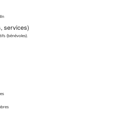
dIn
, services)
ifs (bénévoles).
res
mbres