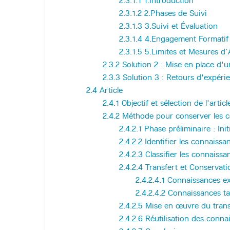
2.3.1.1
1.Introduction
2.3.1.2
2.Phases de Suivi
2.3.1.3
3.Suivi et Évaluation
2.3.1.4
4.Engagement Formatif
2.3.1.5
5.Limites et Mesures d’
2.3.2
Solution 2 : Mise en place d'u
2.3.3
Solution 3 : Retours d'expéri
2.4
Article
2.4.1
Objectif et sélection de l'articl
2.4.2
Méthode pour conserver les c
2.4.2.1
Phase préliminaire : Init
2.4.2.2
Identifier les connaissa
2.4.2.3
Classifier les connaissa
2.4.2.4
Transfert et Conservati
2.4.2.4.1
Connaissances exp
2.4.2.4.2
Connaissances ta
2.4.2.5
Mise en œuvre du trans
2.4.2.6
Réutilisation des conna