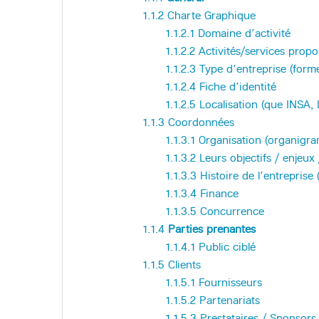
1.1.2
Charte Graphique
1.1.2.1
Domaine d’activité
1.1.2.2
Activités/services propo
1.1.2.3
Type d’entreprise (forme
1.1.2.4
Fiche d’identité
1.1.2.5
Localisation (que INSA, L
1.1.3
Coordonnées
1.1.3.1
Organisation (organigra
1.1.3.2
Leurs objectifs / enjeux 
1.1.3.3
Histoire de l’entreprise
1.1.3.4
Finance
1.1.3.5
Concurrence
1.1.4
Parties prenantes
1.1.4.1
Public ciblé
1.1.5
Clients
1.1.5.1
Fournisseurs
1.1.5.2
Partenariats
1.1.5.3
Prestataires / Sponsors