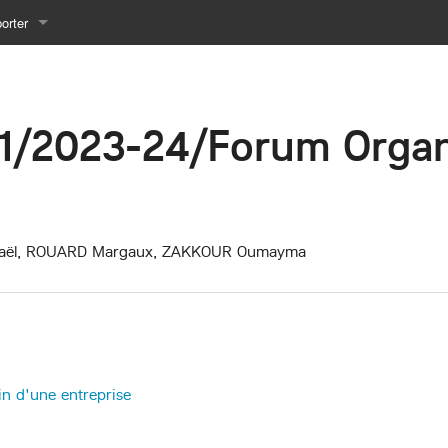
orter
 comme PDF
1/2023-24/Forum Organ
mprimable
haël, ROUARD Margaux, ZAKKOUR Oumayma
in d'une entreprise