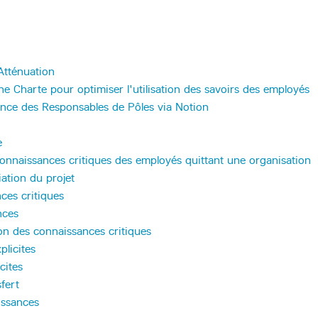
Atténuation
ne Charte pour optimiser l'utilisation des savoirs des employés
ence des Responsables de Pôles via Notion
e
onnaissances critiques des employés quittant une organisation
iation du projet
nces critiques
nces
on des connaissances critiques
licites
cites
fert
issances