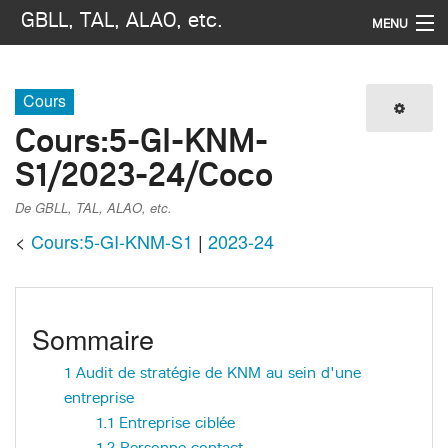
GBLL, TAL, ALAO, etc.
MENU
Navigation
Cours
Imprimer / exporter
Cours
:
5-GI-KNM-
S1/2023-24/Coco
Rechercher
De GBLL, TAL, ALAO, etc.
<
Cours:5-GI-KNM-S1
‎ |
2023-24
Sommaire
1
Audit de stratégie de KNM au sein d'une
entreprise
1.1
Entreprise ciblée
1.2
Personne contact