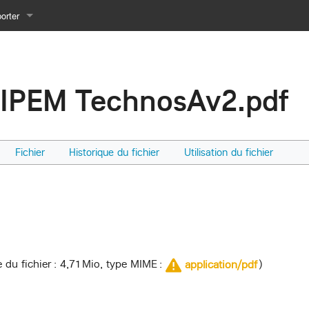
orter
 comme PDF
LIPEM TechnosAv2.pdf
mprimable
Fichier
Historique du fichier
Utilisation du fichier
lle du fichier : 4,71 Mio, type MIME :
)
application/pdf