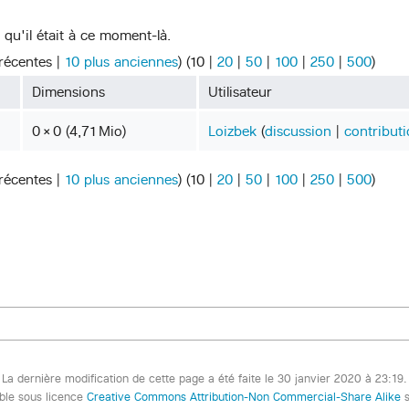
 qu'il était à ce moment-là.
 récentes
|
10 plus anciennes
) (
10
|
20
|
50
|
100
|
250
|
500
)
Dimensions
Utilisateur
0 × 0
(4,71 Mio)
Loizbek
(
discussion
|
contribut
 récentes
|
10 plus anciennes
) (
10
|
20
|
50
|
100
|
250
|
500
)
La dernière modification de cette page a été faite le 30 janvier 2020 à 23:19.
ible sous licence
Creative Commons Attribution-Non Commercial-Share Alike
s