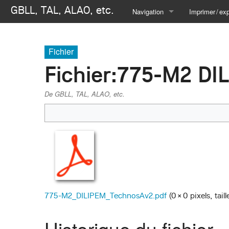
GBLL, TAL, ALAO, etc.
Navigation
Imprimer / exp
Se connecter
Créer un livre
Fichier
Télécharger
Fichier
:
775-M2 DI
Version i
De GBLL, TAL, ALAO, etc.
775-M2_DILIPEM_TechnosAv2.pdf
‎
(0 × 0 pixels, tai
Historique du fichier